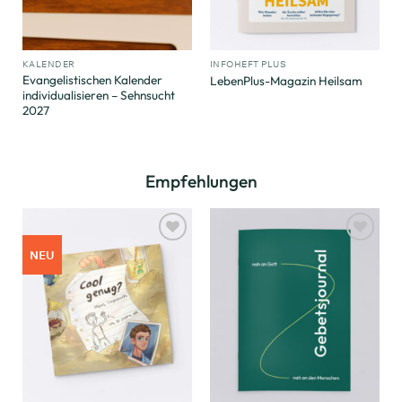
KALENDER
INFOHEFT PLUS
Evangelistischen Kalender
LebenPlus-Magazin Heilsam
individualisieren – Sehnsucht
2027
Empfehlungen
Zum
Zum
NEU
Merkzettel
Merkzettel
hinzufügen
hinzufügen