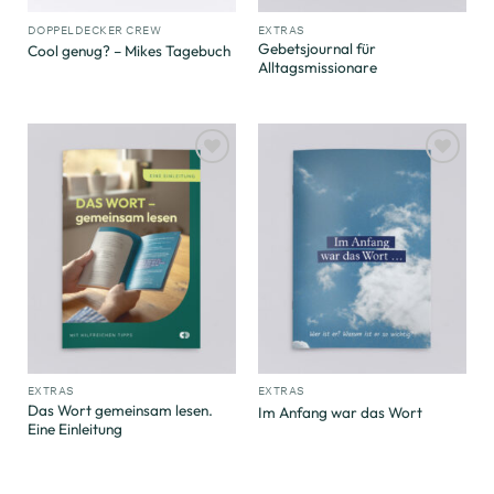
DOPPELDECKER CREW
EXTRAS
Gebetsjournal für
Cool genug? – Mikes Tagebuch
Alltagsmissionare
Zum
Zum
Merkzettel
Merkzettel
hinzufügen
hinzufügen
EXTRAS
EXTRAS
Das Wort gemeinsam lesen.
Im Anfang war das Wort
Eine Einleitung