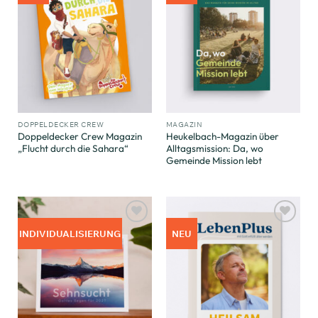
hinzufügen
hinzufügen
DOPPELDECKER CREW
MAGAZIN
Doppeldecker Crew Magazin
Heukelbach-Magazin über
„Flucht durch die Sahara“
Alltagsmission: Da, wo
Gemeinde Mission lebt
Zum
Zum
INDIVIDUALISIERUNG
NEU
Merkzettel
Merkzettel
hinzufügen
hinzufügen