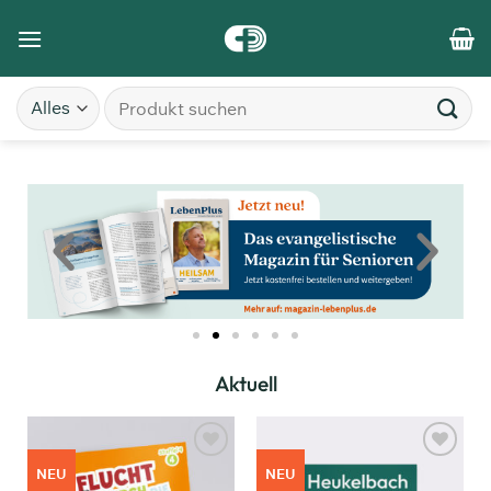
Aktuell
Zum
Zum
NEU
NEU
Merkzettel
Merkzettel