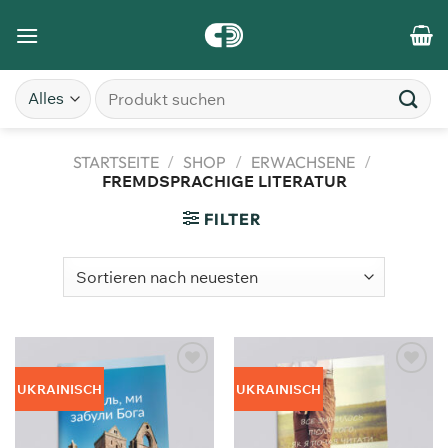
STARTSEITE
/
SHOP
/
ERWACHSENE
/
FREMDSPRACHIGE LITERATUR
FILTER
Zum
Zum
UKRAINISCH
UKRAINISCH
Merkzettel
Merkzettel
hinzufügen
hinzufügen