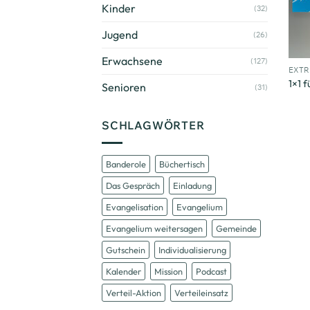
Kinder
(32)
Jugend
(26)
+
Erwachsene
(127)
EXT
1×1 f
Senioren
(31)
SCHLAGWÖRTER
Banderole
Büchertisch
Das Gespräch
Einladung
Evangelisation
Evangelium
Evangelium weitersagen
Gemeinde
Gutschein
Individualisierung
Kalender
Mission
Podcast
Verteil-Aktion
Verteileinsatz