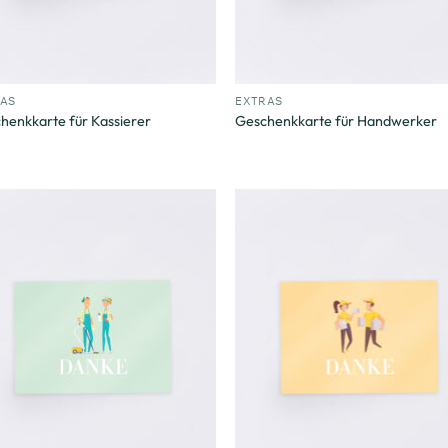
+
RAS
EXTRAS
henkkarte für Kassierer
Geschenkkarte für Handwerker
Zum
Zu
Merkzettel
Merkze
hinzufügen
hinzuf