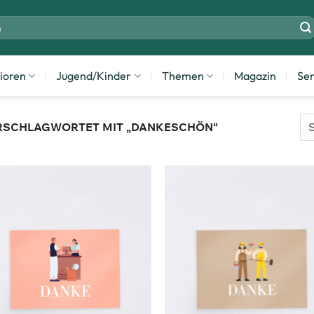
ioren
Jugend/Kinder
Themen
Magazin
Ser
RSCHLAGWORTET MIT „DANKESCHÖN“
Zum
Zu
Merkzettel
Merkze
hinzufügen
hinzuf