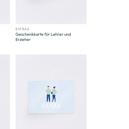
+
EXTRAS
Geschenkkarte für Lehrer und
Erzieher
m
Zum
ttel
Merkzettel
ügen
hinzufügen