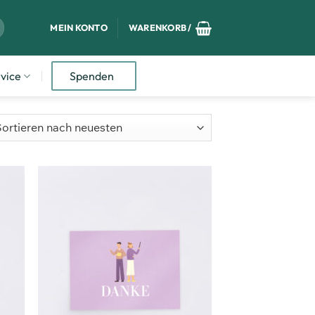
MEIN KONTO
WARENKORB /
vice
Spenden
m
Zum
ttel
Merkzettel
ügen
hinzufügen