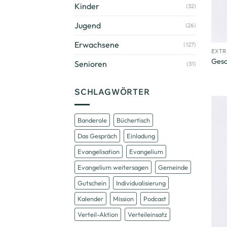
Kinder
(32)
Jugend
(26)
+
Erwachsene
(127)
EXT
Gesc
Senioren
(31)
SCHLAGWÖRTER
Banderole
Büchertisch
Das Gespräch
Einladung
Evangelisation
Evangelium
Evangelium weitersagen
Gemeinde
Gutschein
Individualisierung
Kalender
Mission
Podcast
Verteil-Aktion
Verteileinsatz