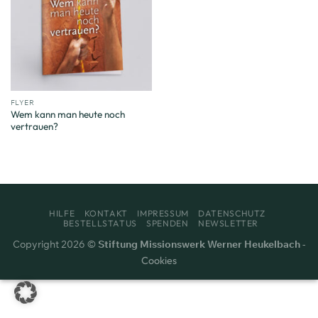
FLYER
Wem kann man heute noch
vertrauen?
HILFE
KONTAKT
IMPRESSUM
DATENSCHUTZ
BESTELLSTATUS
SPENDEN
NEWSLETTER
Copyright 2026 ©
Stiftung Missionswerk Werner Heukelbach
-
Cookies