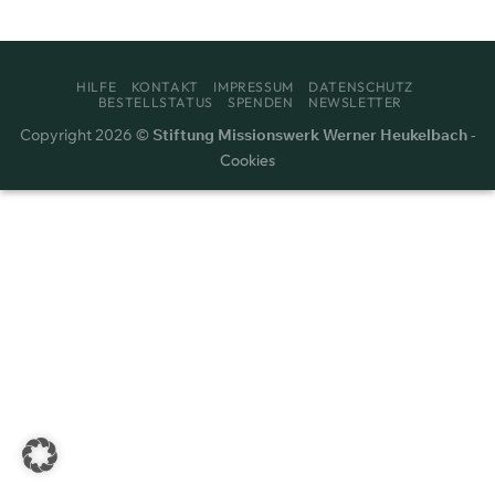
HILFE
KONTAKT
IMPRESSUM
DATENSCHUTZ
BESTELLSTATUS
SPENDEN
NEWSLETTER
Copyright 2026 ©
Stiftung Missionswerk Werner Heukelbach
-
Cookies