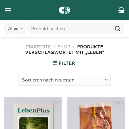
STARTSEITE
/
SHOP
/
PRODUKTE
VERSCHLAGWORTET MIT „LEBEN“
FILTER
Zum
Zum
Merkzettel
Merkzettel
hinzufügen
hinzufügen