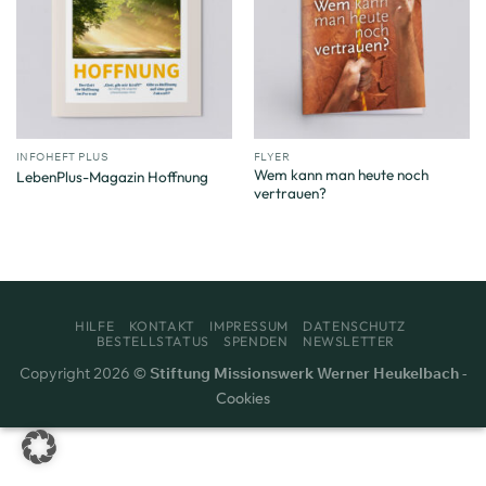
INFOHEFT PLUS
FLYER
Wem kann man heute noch
LebenPlus-Magazin Hoffnung
vertrauen?
HILFE
KONTAKT
IMPRESSUM
DATENSCHUTZ
BESTELLSTATUS
SPENDEN
NEWSLETTER
Copyright 2026 ©
Stiftung Missionswerk Werner Heukelbach
-
Cookies