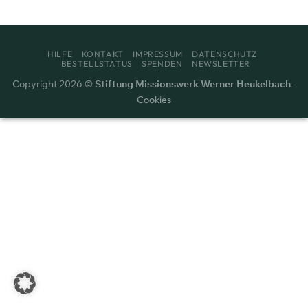
HILFE
KONTAKT
IMPRESSUM
DATENSCHUTZ
BESTELLSTATUS
SPENDEN
NEWSLETTER
Copyright 2026 ©
Stiftung Missionswerk Werner Heukelbach
-
Cookies