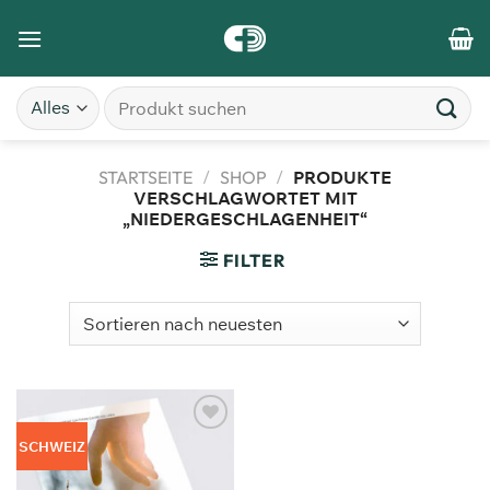
STARTSEITE
/
SHOP
/
PRODUKTE
VERSCHLAGWORTET MIT
„NIEDERGESCHLAGENHEIT“
FILTER
Zum
SCHWEIZ
Merkzettel
hinzufügen