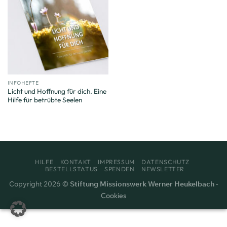
INFOHEFTE
Licht und Hoffnung für dich. Eine
Hilfe für betrübte Seelen
HILFE
KONTAKT
IMPRESSUM
DATENSCHUTZ
BESTELLSTATUS
SPENDEN
NEWSLETTER
Copyright 2026 ©
Stiftung Missionswerk Werner Heukelbach
-
Cookies