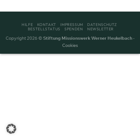
HILFE
KONTAKT
IMPRESSUM
DATENSCHUTZ
BESTELLSTATUS
SPENDEN
NEWSLETTER
Copyright 2026 ©
Stiftung Missionswerk Werner Heukelbach
-
Cookies