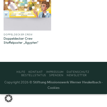
DOPPELDECKER CREW
Doppeldecker Crew
Staffelposter „Ägypten“
HILFE
KONTAKT
IMPRESSUM
DATENSCHUTZ
BESTELLSTATUS
SPENDEN
NEWSLETTER
Copyright 2026 ©
Stiftung Missionswerk Werner Heukelbach
-
Cookies