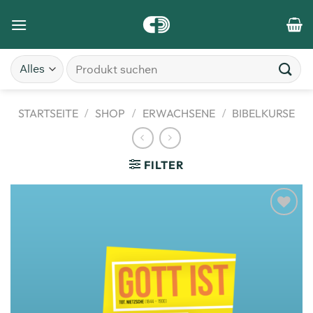
STARTSEITE
/
SHOP
/
ERWACHSENE
/
BIBELKURSE
FILTER
Zum
Merkzettel
hinzufügen