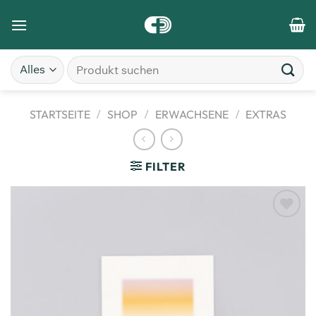
STARTSEITE
/
SHOP
/
ERWACHSENE
/
EXTRAS
FILTER
Zum
Merkzettel
hinzufügen