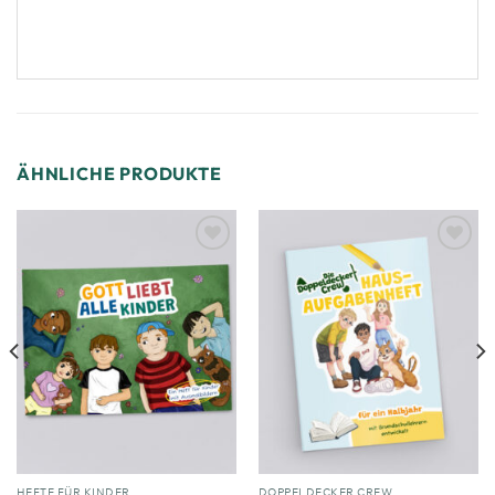
ÄHNLICHE PRODUKTE
Zum
Zum
Merkzettel
Merkzettel
hinzufügen
hinzufügen
HEFTE FÜR KINDER
DOPPELDECKER CREW