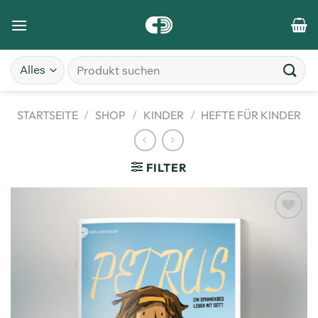
STARTSEITE
/
SHOP
/
KINDER
/
HEFTE FÜR KINDER
FILTER
Zum
Merkzettel
hinzufügen