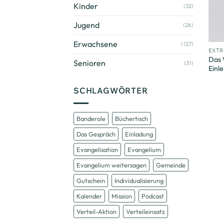
Kinder
(32)
Jugend
(26)
+
Erwachsene
(127)
EXT
Das 
Senioren
(31)
Einle
SCHLAGWÖRTER
Banderole
Büchertisch
Das Gespräch
Einladung
Evangelisation
Evangelium
Evangelium weitersagen
Gemeinde
Gutschein
Individualisierung
Kalender
Mission
Podcast
Verteil-Aktion
Verteileinsatz