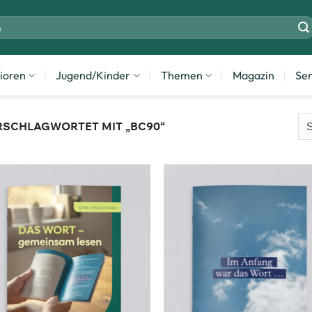
ioren
Jugend/Kinder
Themen
Magazin
Ser
SCHLAGWORTET MIT „BC90“
Zum
Zu
Merkzettel
Merkze
hinzufügen
hinzuf