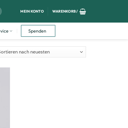
MEIN KONTO
WARENKORB /
vice
Spenden
m
ttel
ügen